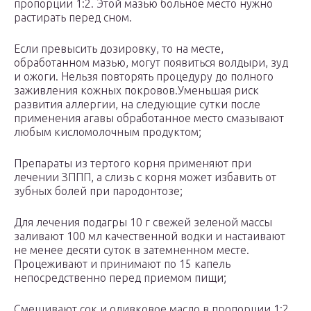
пропорции 1:2. Этой мазью больное место нужно
растирать перед сном.
Если превысить дозировку, то на месте,
обработанном мазью, могут появиться волдыри, зуд
и ожоги. Нельзя повторять процедуру до полного
заживления кожных покровов.
Уменьшая риск
развития аллергии, на следующие сутки после
применения агавы обработанное место смазывают
любым кисломолочным продуктом;
Препараты из тертого корня применяют при
лечении ЗППП, а слизь с корня может избавить от
зубных болей при пародонтозе;
Для лечения подагры 10 г свежей зеленой массы
заливают 100 мл качественной водки и настаивают
не менее десяти суток в затемненном месте.
Процеживают и принимают по 15 капель
непосредственно перед приемом пищи;
Смешивают сок и оливковое масло в пропорции 1:2,