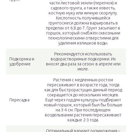
части листовой земли (перегноя) и
садового грунта, а также известь,
костную муку или яичную скорлупу.
Кислотность получившейся
грунтосмеси должна варьировать в
пределах от 6,8 до 7. Грунт засыпают в
горшок, который снабжён сквозными
технологическими отверстиями для
удаления излишков воды.
Рекомендуется использовать
Подкормка и
водорастворимые подкормки. Их
удобрение
вносят два раза за сезон: в апреле или
июле.
Растения с медленным ростом
пересаживают в возрасте года, тогда
как для быстрорастущих данный период
сокращается до нескольких месяцев.
Пересадка
Ещё через год для культуры подбирают
новый горшок, который был бы больше
на 3-4 см. При последующем
возделывании растения пересаживают
каждые 2-3 года.
Оптимальный вариант размножения –