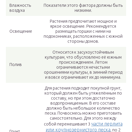
Влажность
Показатели этого фактора должны быть
воздуха
низкими.
Растения предпочитают мощное и
яркое освещение. Рекомендуется
Освещение
размещать горшки с ними на
подоконниках, расположенных с южной
стороны домов.
Относится к засухоустойчивым
культурам, что обусловлено её южным
происхождением. Летом
Полив
ограничиваются нечастыми
орошениями культуры, в зимний период
и вовсе ограничивают их до минимума.
Для растения подходит покупной грунт,
который должен быть утяжелённым по
составу, но при этом достаточно
водопроницаемым. В его составе
должно быть небольшое количество
песка. Почвосмесь можно приготовить
самостоятельно. Для этого между
части перлита
собой перемешивают 3
или крупнозернистого песка
, по 2
Грунт