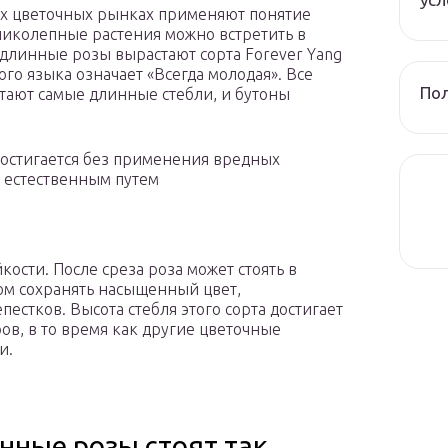
х цветочных рынках применяют понятие
еликолепные растения можно встретить в
е длинные розы вырастают сорта Forever Yang
ого языка означает «Всегда молодая». Все
Пол
стают самые длинные стебли, и бутоны
 достигается без применения вредных
а естественным путем
кости. После среза роза может стоять в
том сохранять насыщенный цвет,
естков. Высота стебля этого сорта достигает
ов, в то время как другие цветочные
и.
нные розы стоят так