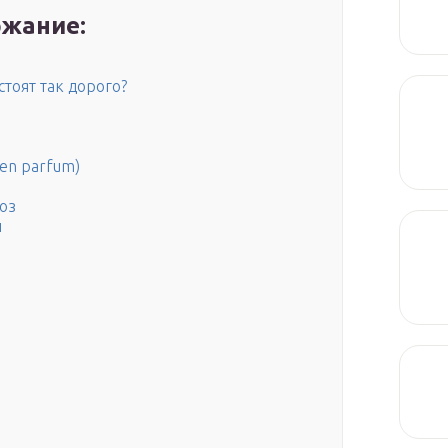
жание:
тоят так дорого?
en parfum)
оз
й