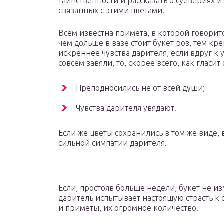
таинственности и рассказать о суевериях и
связанных с этими цветами.
Всем известна примета, в которой говоритс
чем дольше в вазе стоит букет роз, тем кре
искреннее чувства дарителя, если вдруг к у
совсем завяли, то, скорее всего, как гласит
Преподносились не от всей души;
Чувства дарителя увядают.
Если же цветы сохранились в том же виде, 
сильной симпатии дарителя.
Если, простояв больше недели, букет не изм
даритель испытывает настоящую страсть к 
и приметы, их огромное количество.