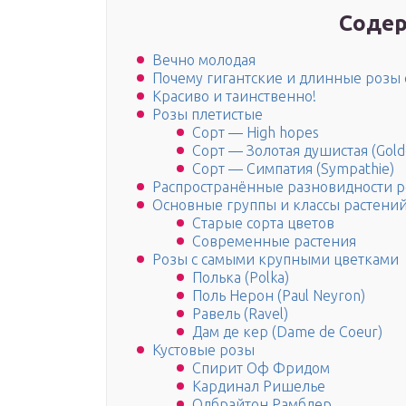
Содер
Вечно молодая
Почему гигантские и длинные розы с
Красиво и таинственно!
Розы плетистые
Сорт — High hopes
Сорт — Золотая душистая (Gold
Сорт — Симпатия (Sympathie)
Распространённые разновидности р
Основные группы и классы растени
Старые сорта цветов
Современные растения
Розы с самыми крупными цветками
Полька (Polka)
Поль Нерон (Paul Neyron)
Равель (Ravel)
Дам де кер (Dame de Coeur)
Кустовые розы
Спирит Оф Фридом
Кардинал Ришелье
Олбрайтон Рамблер