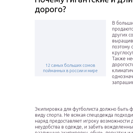
дорого?
В больши
продаютс
других с
выращива
поэтому 
круглосу
Также не
дорогост
12 самых больших сомов
климатич
пойманных в россии и мире
однознач
запрашив
Экипировка для футболиста должно быть 
виду спорта. Не всякая спецодежда подход
наряд предоставляет игроку возможности д
неудобства в одежде, и забить вожделенн
различную экипировку, обувь, перчатки и 