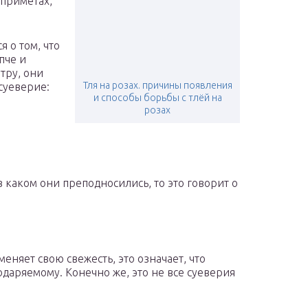
 приметах,
я о том, что
пче и
тру, они
Тля на розах. причины появления
 суеверие:
и способы борьбы с тлёй на
розах
в каком они преподносились, то это говорит о
еняет свою свежесть, это означает, что
одаряемому. Конечно же, это не все суеверия