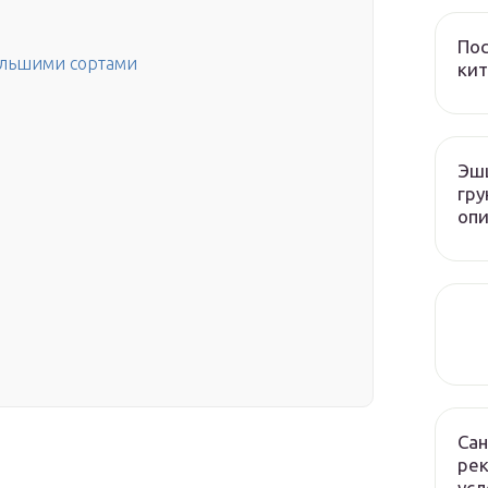
Пос
ольшими сортами
кит
Эшш
гру
опи
Сан
рек
усл