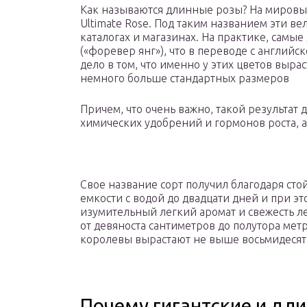
Как называются длинные розы? На мировы
Ultimate Rose. Под таким названием эти в
каталогах и магазинах. На практике, самы
(«форевер янг»), что в переводе с английск
дело в том, что именно у этих цветов выра
немного больше стандартных размеров
Причем, что очень важно, такой результат
химических удобрений и гормонов роста, 
Свое название сорт получил благодаря стой
емкости с водой до двадцати дней и при э
изумительный легкий аромат и свежесть леп
от девяноста сантиметров до полутора метр
королевы вырастают не выше восьмидесят
Почему гигантские и дли