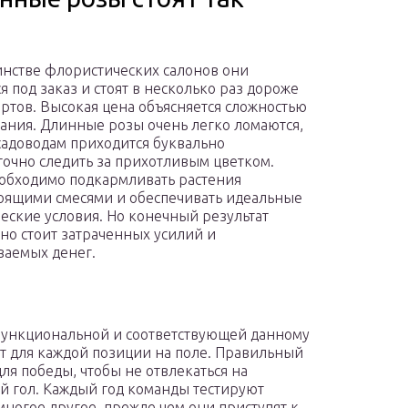
нстве флористических салонов они
я под заказ и стоят в несколько раз дороже
ортов. Высокая цена объясняется сложностью
ния. Длинные розы очень легко ломаются,
садоводам приходится буквально
точно следить за прихотливым цветком.
обходимо подкармливать растения
оящими смесями и обеспечивать идеальные
еские условия. Но конечный результат
но стоит затраченных усилий и
аемых денег.
функциональной и соответствующей данному
ит для каждой позиции на поле. Правильный
ля победы, чтобы не отвлекаться на
ый гол. Каждый год команды тестируют
многое другое, прежде чем они приступят к