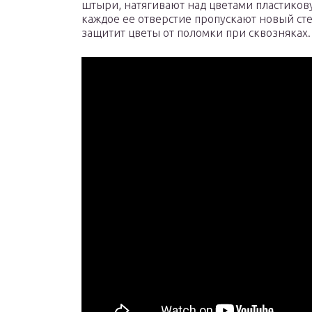
штыри, натягивают над цветами пластиков
каждое ее отверстие пропускают новый сте
защитит цветы от поломки при сквозняках.