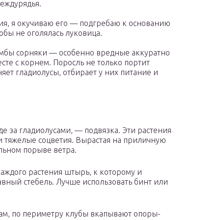
междурядья.
ия, я окучиваю его — подгребаю к основанию
тобы не оголялась луковица.
умбы сорняки — особенно вредные аккуратно
сте с корнем. Поросль не только портит
няет гладиолусы, отбирает у них питание и
де за гладиолусами, — подвязка. Эти растения
 и тяжелые соцветия. Вырастая на приличную
ильном порыве ветра.
каждого растения штырь, к которому и
лавный стебель. Лучше использовать бинт или
лам, по периметру клубы вкапывают опоры-