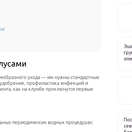
ки
Эшш
гру
опи
олусами
воеобразного ухода — им нужны стандартные
, удобрение, профилактика инфекций и
омента, как на клумбе проклюнутся первые
Пос
льных периодических водных процедурах:
сев
бор