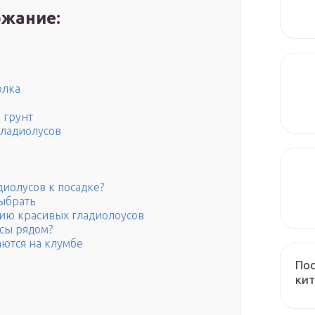
жание:
олка
 грунт
гладиолусов
диолусов к посадке?
выбрать
ию красивых гладиолоусов
усы рядом?
аются на клумбе
Пос
кит