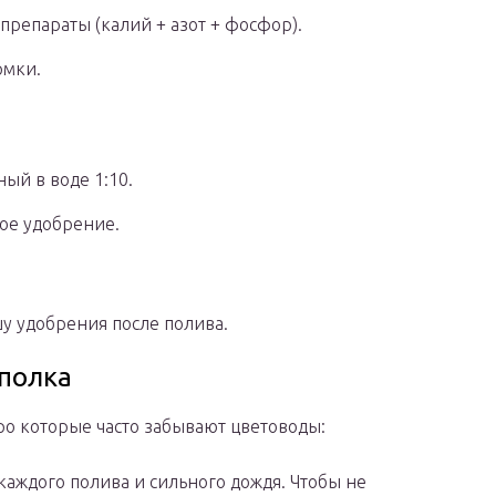
репараты (калий + азот + фосфор).
рмки.
ый в воде 1:10.
ое удобрение.
у удобрения после полива.
ополка
ро которые часто забывают цветоводы:
каждого полива и сильного дождя. Чтобы не