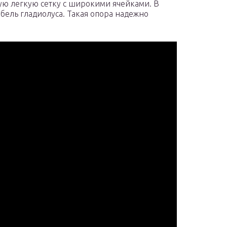
ую легкую сетку с широкими ячейками. В
бель гладиолуса. Такая опора надежно