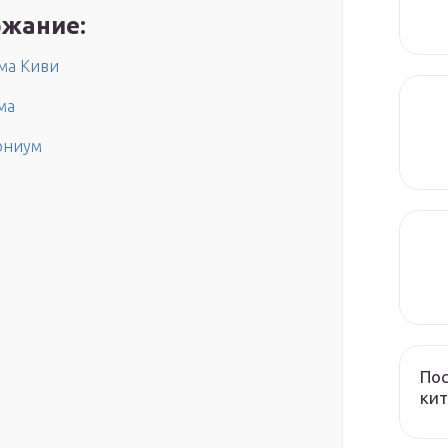
жание:
ма Киви
ма
ониум
Пос
кит