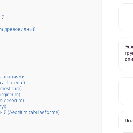
ый
иум древовидный
Эшш
гру
опи
названиями
 arboreum)
mesticum)
irgineum)
m decorum)
yi)
й (Аеоnium tabulaeforme)
Пол