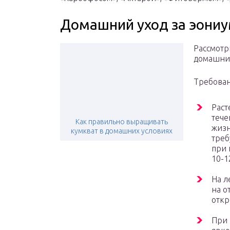
Домашний уход за эони
Рассмотр
домашних
Требова
Раст
тече
Как правильно выращивать
жизн
кумкват в домашних условиях
треб
при 
10-1
На л
на о
откр
При 