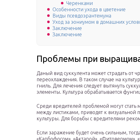
Черенками
Особенности ухода в цветение
Виды псевдоэрантемума
Уход за эониумом в домашних услов
Заключение
Заключение
Проблемы при выращива
Даный вид суккулента может страдать от 
переохлаждения. В таком случае на культу
гниль. Для лечения следует вытянуть сукк
элементы. Культура обрабатывается фунгиц
Среди вредителей проблемой могут стать 
между листиками, приводят к визуальной 
культуры. Для борьбы с вредителями реко
Если заражение будет очень сильным, тогд
«Карбофосом», «Актарой», «Фитовермом», «