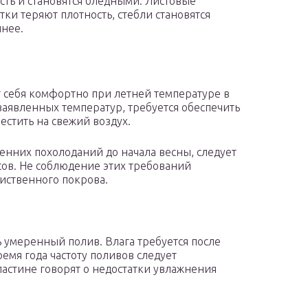
сть и становятся бледными. Листовые
тки теряют плотность, стебли становятся
нее.
т себя комфортно при летней температуре в
 заявленных температур, требуется обеспечить
стить на свежий воздух.
сенних похолоданий до начала весны, следует
сов. Не соблюдение этих требований
иственного покрова.
 умеренный полив. Влага требуется после
ремя года частоту поливов следует
астине говорят о недостатки увлажнения