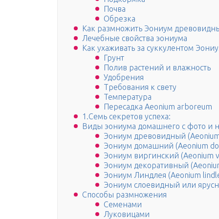
Почва
Обрезка
Как размножить Эониум древовидн
Лечебные свойства эониума
Как ухаживать за суккулентом Эон
Грунт
Полив растений и влажность
Удобрения
Требования к свету
Температура
Пересадка Aeonium arboreum
1.Семь секретов успеха:
Виды эониума домашнего с фото и 
Эониум древовидный (Aeonium
Эониум домашний (Aeonium do
Эониум виргинский (Aeonium v
Эониум декоративный (Aeoniu
Эониум Линдлея (Aeonium lindle
Эониум слоевидный или ярусны
Способы размножения
Семенами
Луковицами