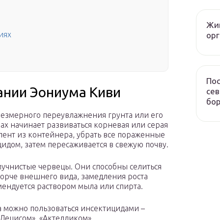
Жив
иях
ор
Пос
нии Эониума Киви
сев
бор
чрезмерного переувлажнения грунта или его
рах начинает развиваться корневая или серая
улент из контейнера, убрать все пораженные
идом, затем пересаживается в свежую почву.
мучнистые червецы. Они способны селиться
порче внешнего вида, замедления роста
мендуется раствором мыла или спирта.
а можно пользоваться инсектицидами –
Децисом», «Актелликом».