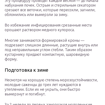
Эту процедуру проводят каждой весной — до начала
набухания почек. Острым и стерильным секатором
срезают все веточки, которые пересохли, загнили,
обломились или вымерзли за зиму.
Во избежание инфицирования срезанные места
орошают раствором медного купороса.
Многие занимаются формировкой кроны —
подрезают слишком длинные, растущие внутрь или
под неправильным углом стебли. Таким образом
кустарнику придают компактную, шаровидную
форму.
Подготовка к зиме
Несмотря на хорошую степень морозоустойчивости,
молодые саженцы до трех лет нуждаются в
утеплении. Если их не укрыть, они быстро
вымерзнут и погибнут.
За 2 недели до первых заморозков молоденькие