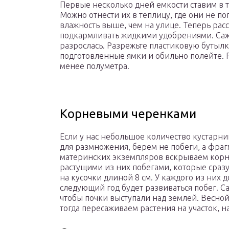
Первые несколько дней емкости ставим в т
Можно отнести их в теплицу, где они не п
влажность выше, чем на улице. Теперь рас
подкармливать жидкими удобрениями. Саж
разрослась. Разрежьте пластиковую бутылк
подготовленные ямки и обильно полейте. 
менее полуметра.
Корневыми черенками
Если у нас небольшое количество кустарни
для размножения, берем не побеги, а фраг
материнских экземпляров вскрываем корни
растущими из них побегами, которые сраз
на кусочки длиной 8 см. У каждого из них 
следующий год будет развиваться побег. С
чтобы почки выступали над землей. Весно
тогда пересаживаем растения на участок, 