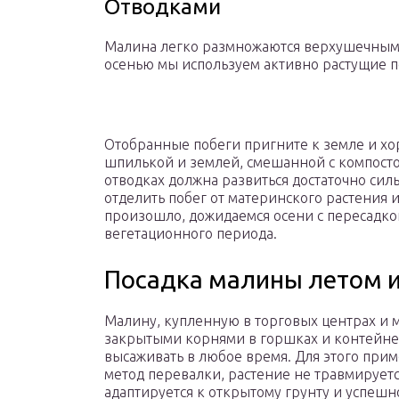
Отводками
Малина легко размножаются верхушечными
осенью мы используем активно растущие 
Отобранные побеги пригните к земле и х
шпилькой и землей, смешанной с компостом
отводках должна развиться достаточно сил
отделить побег от материнского растения и 
произошло, дожидаемся осени с пересадко
вегетационного периода.
Посадка малины летом и
Малину, купленную в торговых центрах и м
закрытыми корнями в горшках и контейне
высаживать в любое время. Для этого при
метод перевалки, растение не травмируетс
адаптируется к открытому грунту и успешн