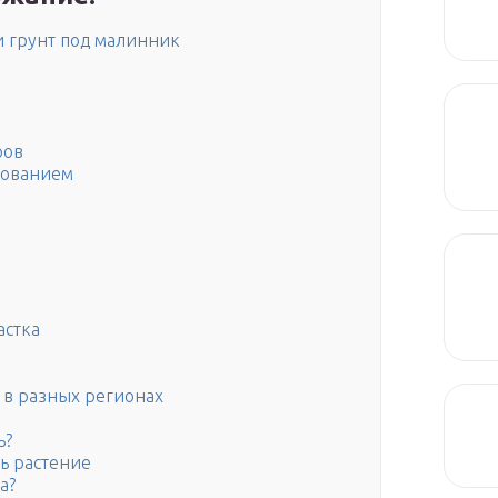
и грунт под малинник
ров
рованием
астка
в разных регионах
ь?
ть растение
а?