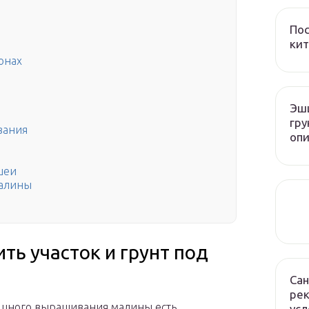
Пос
кит
онах
Эшш
гру
вания
опи
шеи
малины
ть участок и грунт под
Сан
рек
ешного выращивания малины есть
усл