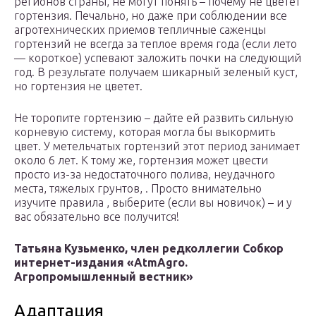
регионов страны, не могут понять – почему не цветет
гортензия. Печально, но даже при соблюдении все
агротехнических приемов тепличные саженцы
гортензий не всегда за теплое время года (если лето
— короткое) успевают заложить почки на следующий
год. В результате получаем шикарный зеленый куст,
но гортензия не цветет.
Не торопите гортензию – дайте ей развить сильную
корневую систему, которая могла бы выкормить
цвет. У метельчатых гортензий этот период занимает
около 6 лет. К тому же, гортензия может цвести
просто из-за недостаточного полива, неудачного
места, тяжелых грунтов, . Просто внимательно
изучите правила , выберите (если вы новичок) – и у
вас обязательно все получится!
Татьяна Кузьменко, член редколлегии Собкор
интернет-издания «AtmAgro.
Агропромышленный вестник»
Адаптация