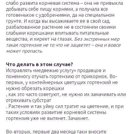
слабо развита корневая система – она не привыкла
добывать себе пищу корнями, а получала все
готовенькое с удобрениями, да на специальном
грунте. И когда вы высаживаете ее в свой сад,
разбалованное растение не в состоянии своими
слабыми корешками впитывать питательные
вещества, и хиреет на глазах.
Без экстренных мер
такая гортензия не то что не зацветет – она и вовсе
может пропасть.
Что делать в этом случае?
Исправлять «медвежью услугу» продавцов и
понемногу отучать гортензию от прикормок. Во-
первых, у контейнерных цветущих гортензий не
нужно обрезать корешки
, как это часто советуют, не нужно их замачивать или
отряхивать субстрат
. Растение и так уйму сил тратит на цветение, и при
таких условиях развитие корневой системы
гортензия уже не вытянет. Зачахнет.
Во-вторых, первые два месяца таки вносите