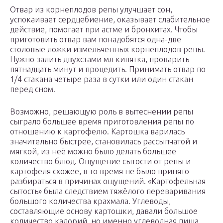
Отвар из корнеплодов репы улучшает сон,
успокаивает сердцебиение, оказывает слабительное
действие, помогает при астме и бронхитах. Чтобы
приготовить отвар вам понадобятся одна-две
столовые ложки измельченных корнеплодов репы.
Нужно залить двухстами мл кипятка, проварить
пятнадцать минут и процедить. Принимать отвар по
1/4 стакана четыре раза в сутки или один стакан
перед сном.
Возможно, решающую роль в вытеснении репы
сыграло большее время приготовления репы по
отношению к картофелю. Картошка варилась
значительно быстрее, становилась рассыпчатой и
мягкой, из неё можно было делать большее
количество блюд. Ощущение сытости от репы и
картофеля схожее, в то время не было принято
разбираться в причинах ощущений. «Картофельная
сытость» была следствием тяжёлого переваривания
большого количества крахмала. Углеводы,
составляющие основу картошки, давали большое
количество калорий, но именно углеводная пища