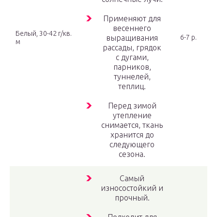
Применяют для
весеннего
Белый, 30-42 г/кв.
выращивания
6-7 р.
м
рассады, грядок
с дугами,
парников,
туннелей,
теплиц.
Перед зимой
утепление
снимается, ткань
хранится до
следующего
сезона.
Самый
износостойкий и
прочный.
Подходит для