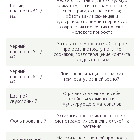
неблагоприятным для с.-х. культур
Белый,
климатом; защита от заморозков,
плотность 60 г/
снега, града, сильного ветра;
м2
обертывание саженцев и
кустарников на зимний период для
сохранения цветочных почек и
молодого прироста
Защита от заморозков и быстрое
Черный,
прогревание гряд; угнетение
плотность 50 г/
сорняков; предотвращение контакта
м2
плодов с почвой
Черный,
Повышенная защита от низких
плотность 60 г/
температур ранней весной;
м2
Один вид совмещает в себе
Цветной
свойства укрывного и
двухслойный
мульчирующего материалов
Активация ростовых процессов за
Фольгированный
счет отражения солнечных лучей на
растения
Материал повышенной прочности