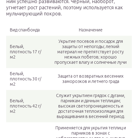
ним успешно развиваются. Черный, наоборот,
угнетает рост растений, поэтому используется как
мульчирующий покров.
Вид спанбонда
Назначение
Укрытие посевов и посадок для
Белый,
защиты от непогоды; легкий
плотность 17 г/
материал не препятствует росту
м2
нежных побегов; хорошо
пропускает влагу и солнечные лучи
Белый,
Защита от возвратных весенних
плотность 30 г/
заморозков и летнего града
м2
Служит укрытием грядок с дугами,
Белый,
парникам и дачным теплицам;
плотность 42 г/
высокая светопроницаемость и
м2
достаточная теплоизоляция для
выращивания в весенний период.
Применяется для укрытия теплиц и
парников в зонах с