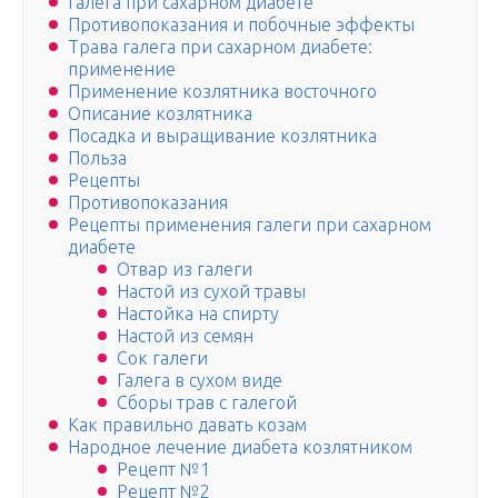
Галега при сахарном диабете
Противопоказания и побочные эффекты
Трава галега при сахарном диабете:
применение
Применение козлятника восточного
Описание козлятника
Посадка и выращивание козлятника
Польза
Рецепты
Противопоказания
Рецепты применения галеги при сахарном
диабете
Отвар из галеги
Настой из сухой травы
Настойка на спирту
Настой из семян
Сок галеги
Галега в сухом виде
Сборы трав с галегой
Как правильно давать козам
Народное лечение диабета козлятником
Рецепт №1
Рецепт №2