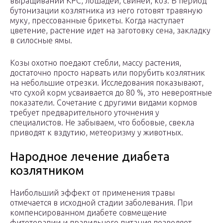
выращивании КРС, лошадей, свиней, коз. В период
бутонизации козлятника из него готовят травяную
муку, прессованные брикеты. Когда наступает
цветение, растение идет на заготовку сена, закладку
в силосные ямы.
Козы охотно поедают стебли, массу растения,
достаточно просто нарвать или порубить козлятник
на небольшие отрезки. Исследования показывают,
что сухой корм усваивается до 80 %, это невероятные
показатели. Сочетание с другими видами кормов
требует предварительного уточнения у
специалистов. Не забываем, что бобовые, свекла
приводят к вздутию, метеоризму у животных.
Народное лечение диабета
козлятником
Наибольший эффект от применения травы
отмечается в исходной стадии заболевания. При
компенсированном диабете совмещение
фитотерапии и правильного питания позволяет