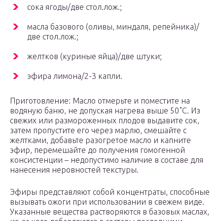
сока ягоды/две стол.лож.;
масла базового (оливы, миндаля, репейника)/
две стол.лож.;
желтков (куриные яйца)/две штуки;
эфира лимона/2-3 капли.
Приготовление: Масло отмерьте и поместите на
водяную баню, не допуская нагрева выше 50˚С. Из
свежих или размороженных плодов выдавите сок,
затем пропустите его через марлю, смешайте с
желтками, добавьте разогретое масло и капните
эфир, перемешайте до получения гомогенной
консистенции – недопустимо наличие в составе для
нанесения неровностей текстуры.
Эфиры представляют собой концентраты, способные
вызывать ожоги при использовании в свежем виде.
Указанные вещества растворяются в базовых маслах,