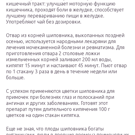
кишечный тракт: улучшает моторную функцию
кишечника, проходят боли в желудке, способствует
лучшему перевариванию пищи в желудке.
Употребляют чай без дозировки.
Отвар из корней шиповника, выкопанных поздней
осенью, используется народными лекарями для
лечения мочекаменной болезни и ревматизма. Для
приготовления отвара 2 столовые ложки
измельченных корней заливают 200 мл воды,
кипятят 15 минут и настаивают 45 минут. Пьют отвар
по 1 стакану 3 раза в день в течение недели или
больше.
С успехом применяются цветки шиповника для
примочек при болезнях глаз и полосканий при
ангинах и других заболеваниях. Готовят этот
препарат путем длительного кипячения 100 г
цветков на один стакан кипятка.
Еще не зная, что плоды шиповника богаты
витаминами, люди в древние времена применяли их