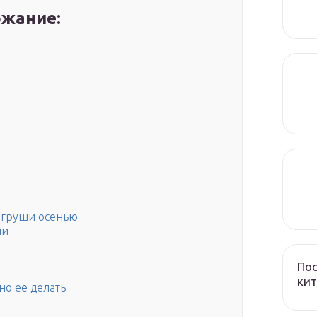
жание:
у груши осенью
ши
Пос
кит
но ее делать