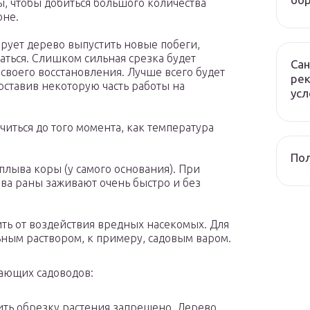
ы, чтобы добиться большого количества
оне.
рует дерево выпустить новые побеги,
аться. Слишком сильная срезка будет
Сан
 своего восстановления. Лучше всего будет
рек
 оставив некоторую часть работы на
усл
иться до того момента, как температура
Пол
аплыва коры (у самого основания). При
ева раны заживают очень быстро и без
ить от воздействия вредных насекомых. Для
ьным раствором, к примеру, садовым варом.
ающих садоводов:
ить обрезку растения запрещено. Дерево