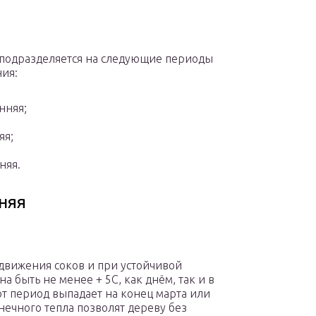
подразделяется на следующие периоды
ия:
нняя;
яя;
няя.
няя
 движения соков и при устойчивой
 быть не менее + 5С, как днём, так и в
от период выпадает на конец марта или
нечного тепла позволят дереву без