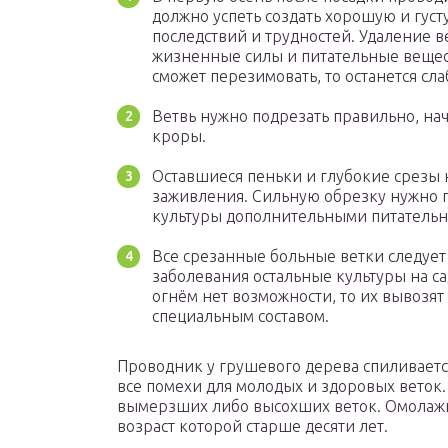
должно успеть создать хорошую и густ
последствий и трудностей. Удаление ве
жизненные силы и питательные вещест
сможет перезимовать, то останется сла
Ветвь нужно подрезать правильно, на
кроры.
Оставшиеся пеньки и глубокие срезы
заживления. Сильную обрезку нужно
культуры дополнительными питатель
Все срезанные больные ветки следует 
заболевания остальные культуры на са
огнём нет возможности, то их вывозят
специальным составом.
Проводник у грушевого дерева спиливается
все помехи для молодых и здоровых веток.
вымерзших либо высохших веток. Омолажи
возраст которой старше десяти лет.