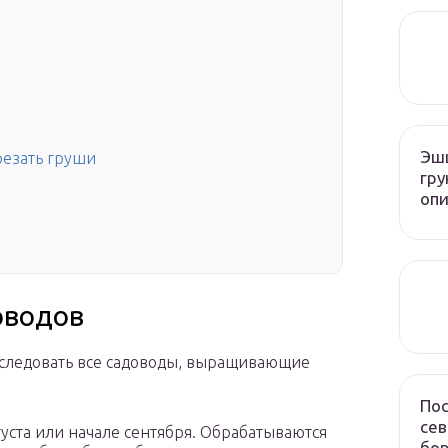
Эшш
резать груши
гру
опи
оводов
 следовать все садоводы, выращивающие
Пос
сев
уста или начале сентября. Обрабатываются
бор