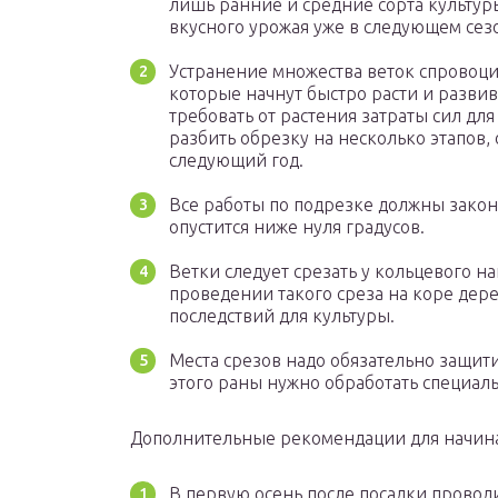
лишь ранние и средние сорта культур
вкусного урожая уже в следующем сез
Устранение множества веток спровоци
которые начнут быстро расти и развив
требовать от растения затраты сил для
разбить обрезку на несколько этапов,
следующий год.
Все работы по подрезке должны законч
опустится ниже нуля градусов.
Ветки следует срезать у кольцевого н
проведении такого среза на коре дер
последствий для культуры.
Места срезов надо обязательно защит
этого раны нужно обработать специал
Дополнительные рекомендации для начин
В первую осень после посадки провод